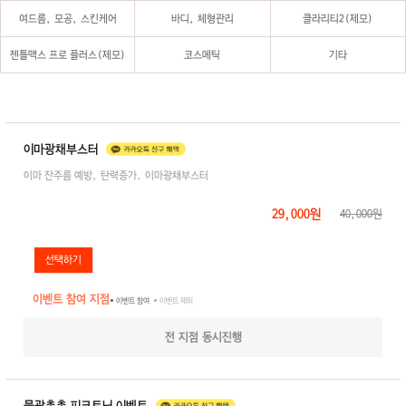
여드름, 모공, 스킨케어
바디, 체형관리
클라리티2(제모)
젠틀맥스 프로 플러스(제모)
코스메틱
기타
이마광채부스터
이마 잔주름 예방, 탄력증가. 이마광채부스터
29,000원
40,000원
이벤트 참여 지점
● 이벤트 참여
● 이벤트 제외
전 지점 동시진행
물광촉촉 피코토닝 이벤트