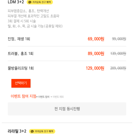
LDM 3+2
피부염증감소, 홍조, 탄력개선
피부결 개선에 효과적인 고밀도 초음파
3회 결제 시 5회 시술
월,화,수,목,금 시술 가능(공휴일 제외)
69,000원
진정, 재생 1회
99,000원
89,000원
트러블, 홍조 1회
139,000원
129,000원
물방울리프팅 1회
209,000원
이벤트 참여 지점
● 이벤트 참여
● 이벤트 제외
전 지점 동시진행
라라필 3+2