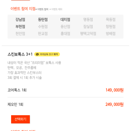
이벤트 참여 지점
● 이벤트 참여
● 이벤트 제외
강남점
동탄점
대치점
명동점
목동점
부천점
수원점
용산점
잠실점
창원점
천안점
판교점
홍대점
평택고덕점
방배점
스킨보톡스 3+1
내성이 적은 국산 "프리미엄" 보톡스 사용
탄력, 모공, 잔주름에
가장 효과적인 스킨부스터
3회 결제 시 1회 추가 시술
149,000원
코어톡스 1회
249,000원
제오민 1회