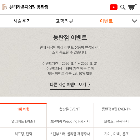
뷰티라운지의원 동탄점
시술후기
고객리뷰
이벤트
시술안내
지점안내
상담/예약하기
동탄점 이벤트
원내 사정에 따라 이벤트 상품이 변경되거나
조기 종료될 수 있습니다.
이벤트기간 : 2026.8.1 ~ 2026.8.31
이벤트대상 : 해당 기간 방문 고객
모든 이벤트 상품 vat 10% 별도
다른 지점 이벤트 보기
1회 체험
첫방문 EVENT
동탄점 8월 EVENT✨
얼리버드 EVENT
예신예랑 Wedding✨패키지
보톡스, 윤곽주사
리프팅,탄력
스킨부스터,콜라겐 재생주사
기미, 미백, 홍조