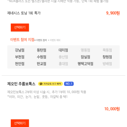
*NDA플러스 또는 멜스몬/플라몬 시술 시에만 적용 가능, 단독 1회 체험 불가능
9,900원
제네시스 토닝 1회 특가
이벤트 참여 지점
● 이벤트 참여
● 이벤트 제외
강남점
동탄점
대치점
명동점
목동점
부천점
수원점
용산점
잠실점
창원점
천안점
판교점
홍대점
평택고덕점
방배점
제오민 주름보톡스
NO.1
제오민보톡스 2부위 이상 시술 시, 추가 1부위 10,000원 적용
*이마, 미간, 눈가, 눈밑, 콧등, 자갈턱 중 택1
10,000원