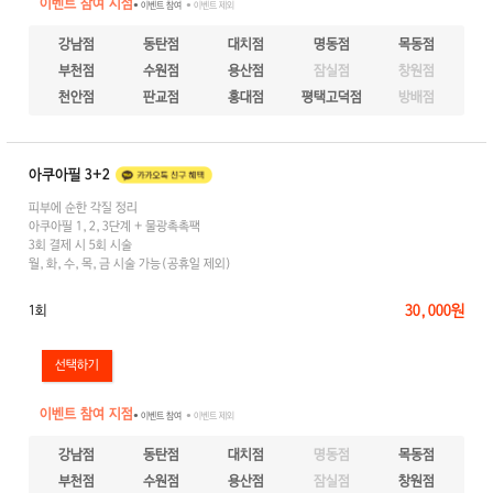
이벤트 참여 지점
● 이벤트 참여
● 이벤트 제외
강남점
동탄점
대치점
명동점
목동점
부천점
수원점
용산점
잠실점
창원점
천안점
판교점
홍대점
평택고덕점
방배점
아쿠아필 3+2
피부에 순한 각질 정리
아쿠아필 1,2,3단계 + 물광촉촉팩
3회 결제 시 5회 시술
월,화,수,목,금 시술 가능(공휴일 제외)
30,000원
1회
이벤트 참여 지점
● 이벤트 참여
● 이벤트 제외
강남점
동탄점
대치점
명동점
목동점
부천점
수원점
용산점
잠실점
창원점