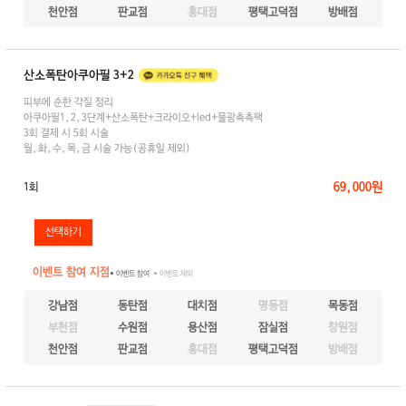
천안점
판교점
홍대점
평택고덕점
방배점
산소폭탄아쿠아필 3+2
피부에 순한 각질 정리
아쿠아필1,2,3단계+산소폭탄+크라이오+led+물광촉촉팩
3회 결제 시 5회 시술
월,화,수,목,금 시술 가능(공휴일 제외)
69,000원
1회
이벤트 참여 지점
● 이벤트 참여
● 이벤트 제외
강남점
동탄점
대치점
명동점
목동점
부천점
수원점
용산점
잠실점
창원점
천안점
판교점
홍대점
평택고덕점
방배점