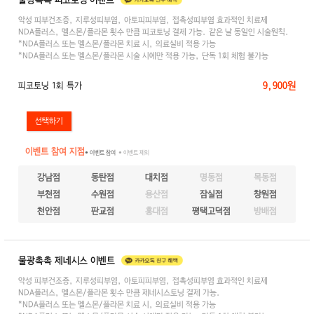
악성 피부건조증, 지루성피부염, 아토피피부염, 접촉성피부염 효과적인 치료제
NDA플러스, 멜스몬/플라몬 횟수 만큼 피코토닝 결제 가능. 같은 날 동일인 시술원칙.
*NDA플러스 또는 멜스몬/플라몬 치료 시, 의료실비 적용 가능
*NDA플러스 또는 멜스몬/플라몬 시술 시에만 적용 가능, 단독 1회 체험 불가능
9,900원
피코토닝 1회 특가
이벤트 참여 지점
● 이벤트 참여
● 이벤트 제외
강남점
동탄점
대치점
명동점
목동점
부천점
수원점
용산점
잠실점
창원점
천안점
판교점
홍대점
평택고덕점
방배점
물광촉촉 제네시스 이벤트
악성 피부건조증, 지루성피부염, 아토피피부염, 접촉성피부염 효과적인 치료제
NDA플러스, 멜스몬/플라몬 횟수 만큼 제네시스토닝 결제 가능.
*NDA플러스 또는 멜스몬/플라몬 치료 시, 의료실비 적용 가능