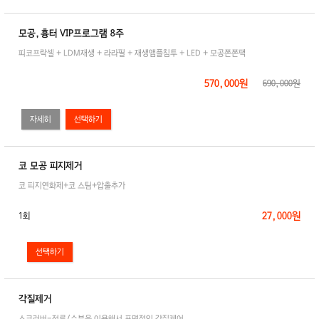
모공,흉터 VIP프로그램 8주
피코프락셀 + LDM재생 + 라라필 + 재생앰플침투 + LED + 모공쫀쫀팩
570,000원
690,000원
자세히
코 모공 피지제거
코 피지연화제+코 스팀+압출추가
27,000원
1회
각질제거
스크러버-전류/수분을 이용해서 표면적인 각질케어