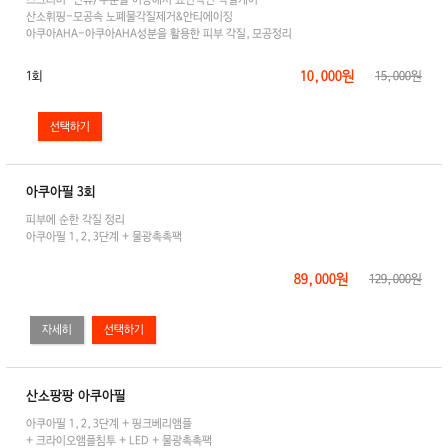
산소휘핑-모공속 노폐물각질제거&안티에이징
아쿠아AHA-아쿠아AHA성분을 활용한 피부 각질,모공정리
10,000원
1회
15,000원
아쿠아필 3회
피부에 순한 각질 정리
아쿠아필 1,2,3단계 + 물광촉촉팩
89,000원
129,000원
자세히
산소팡팡 아쿠아필
아쿠아필 1,2,3단계 + 핑크베리앰플
+ 크라이오앰플침투 + LED + 물광촉촉팩