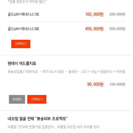
*압출 염증주사 약처방 별도*
165,000원
골드ptt+제네시스1회
220,000원
459,000원
골드ptt+제네시스3회
559,000원
원데이 여드름치료
화농성압출(10분이내) - PDT(ALA15분) - 폼세안 - LED + 수딩 + 염증주사 + 약처방
99,000원
129,000원
자세히
네오빔 얼굴 전체 "뽀송피부 프로젝트"
여름철 T존부위 번들거림 집중관리 , 여름철 과도한 피지 트러블 관리