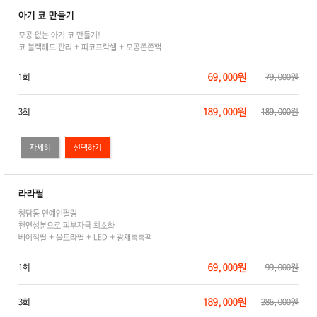
아기 코 만들기
모공 없는 아기 코 만들기!
코 블랙헤드 관리 + 피코프락셀 + 모공쫀쫀팩
69,000원
1회
79,000원
189,000원
3회
189,000원
자세히
라라필
청담동 연예인필링
천연성분으로 피부자극 최소화
베이직필 + 울트라필 + LED + 광채촉촉팩
69,000원
1회
99,000원
189,000원
3회
286,000원