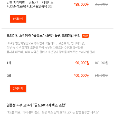
압출 30개미만 + 골드PTT+제네시스
499,000원
759,000원
+LDM(여드름)+LED+모델링팩 3회
프리미엄 스킨케어 "물톡스" 시원한 물광 프리미엄 관리
NEW
PHA성 항산화필링으로 부드럽게 각질케어 , 보습효과, 안티에이징,
피부 속 수분 유지에 도움을 주어 속부터 차오르는 수분과 항산화를
동시에 채우며, 피부 자극은 줄이고 수분감과 광채를 채워주는 프리미엄 관리
90,000원
1회
169,000원
400,000원
5회
845,000원
염증성 피부 모여라 "골드ptt &세렉소 조합"
여드름 치료, 피지 분비 감소, 모공 축소 등의 효과& 고기능 항염 솔루션"세렉소"