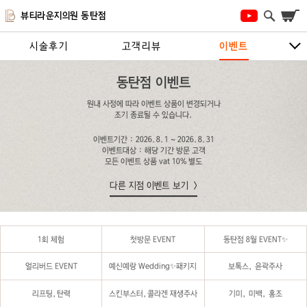
뷰티라운지의원 동탄점
시술후기
고객리뷰
이벤트
시술안내
지점안내
상담/예약하기
동탄점 이벤트
원내 사정에 따라 이벤트 상품이 변경되거나
조기 종료될 수 있습니다.
이벤트기간 : 2026.8.1 ~ 2026.8.31
이벤트대상 : 해당 기간 방문 고객
모든 이벤트 상품 vat 10% 별도
다른 지점 이벤트 보기
1회 체험
첫방문 EVENT
동탄점 8월 EVENT✨
얼리버드 EVENT
예신예랑 Wedding✨패키지
보톡스, 윤곽주사
리프팅,탄력
스킨부스터,콜라겐 재생주사
기미, 미백, 홍조