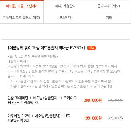
여드름, 모공, 스킨케어
바디, 체형관리
클라리티2(제모)
젠틀맥스 프로 플러스(제모)
코스메틱
기타
[여름방학 맞이 학생 여드름관리 역대급 EVENT♥]
NEW
♥초.중.고등학생 분들을 위한 이벤트♥
네오빔 레이저 :
여드름의 원인인 피지선을 선택적으로 타겟하여 피지와 번들거림을 개선하는 레이저
과다피지감소 / 면포성 트러블 완화 및 좁쌀 개선 / 여드름 개선 / 번들거림 및 모공완화
골드PTT + 제네시스 :
피지·여드름균 개선과 피부 진정, 붉은 자국 완화에 도움을 주는 복합 레이저 관리
피지분비 감소 /여드름 균 억제 / 염증성 여드름 개선 / 붉은 자국 및 피부톤개선
압출 30개미만 + 네오빔(얼굴전체) + 크라이오
299,000원
509,000원
+LED + 모델링팩 3회
아쿠아필 1,2제 + 네오빔(얼굴전체)+ LED
199,000원
369,000원
+모델링팩 3회