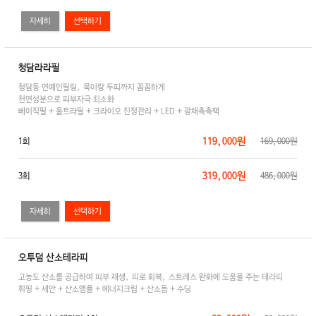
자세히
청담라라필
청담동 연예인필링, 목이랑 두피까지 꼼꼼하게
천연성분으로 피부자극 최소화
베이직필 + 울트라필 + 크라이오 진정관리 + LED + 광채촉촉팩
119,000원
1회
169,000원
319,000원
3회
486,000원
자세히
오투덤 산소테라피
고농도 산소를 공급하여 피부 재생, 피로 회복, 스트레스 완화에 도움을 주는 테라피
휘핑 + 세안 + 산소앰플 + 에너지크림 + 산소돔 + 수딩