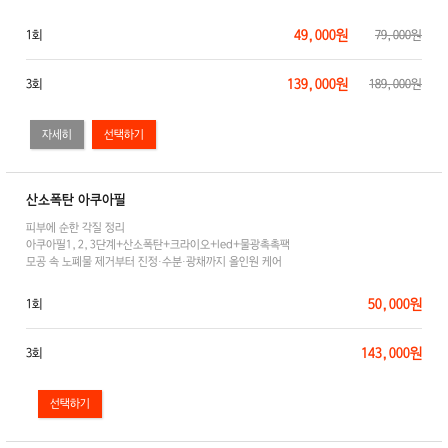
49,000원
1회
79,000원
139,000원
3회
189,000원
자세히
산소폭탄 아쿠아필
피부에 순한 각질 정리
아쿠아필1,2,3단계+산소폭탄+크라이오+led+물광촉촉팩
모공 속 노폐물 제거부터 진정·수분·광채까지 올인원 케어
50,000원
1회
143,000원
3회