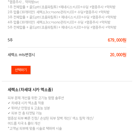
*염증주사 , 약처방svc
1주 전체압출 + 골드ptt(초음파침투)+제네시스+LED+수딩 +염증주사 +약처방
2주 압출(30개미만) 세렉소3cc+sono관리+LED+ 수딩+염증주사 +약처방
3주 전체압출 + 골드ptt(초음파침투)+ 제네시스+LED+수딩 +염증주사 +약처방
4주 압출(30개미만) 세렉소3cc+sono관리+LED+ 수딩 +염증주사 +약처방
5주 전체압출 + 골드ptt(초음파침투)+ 제네시스+LED+수딩 +염증주사 +약처방
679,000원
5주
20,000원
세렉소 mts변경시
세렉소(차세대 시카 엑소좀)
피부 문제 개선을 위한 고기능 항염 솔루션
✔ 차세대 시카 엑소좀 적용
✔ 뛰어난 안정성 & 고효능 성분
✔ 피부 전 층 타겟팅 가능
염증성 피부 빠른 진정/ 손상된 피부 장벽 개선/ 색소 침착 개선/
여드름 자국 & 흉터 개선
*고객님 피부에 맞춤 시술로 택하여 시술