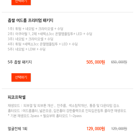
좁쌀 여드름 프리미엄 패키지
1주) 휘핑 + 네오빔 + 크라이오셀 + 수딩
2주) 아쿠아필 1,2제 +세렉소3cc 온열앰플침투+ LED + 수딩
3주) 네오빔 + 크라이오셀 + 수딩
4주) 휘핑 +세렉소3cc 온열앰플침투 + LED + 수딩
5주) 네오빔 + LDM + 수딩
505,000원
5주 좁쌀 패키지
650,000원
피코프락셀
재생모드 : 피부결 및 피부톤 개선 , 잔주름, 색소침착개선, 통증 및 다운타임 감소
흉터모드 :여드름흉터,넓은모공,깊은흉터 강한출력으로 진피깊은침투 콜라겐 재생유도
* 기본 재생모드 2pass + 필요부위 흉터모드 1~2pass
129,000원
얼굴전체 1회
129,000원