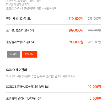
초고주파, 염증감소, 홍조, 탄력
피부결 개선에 효과적
모드별LDM + LED오메가라이트 + 물광촉촉팩
219,000원
진정,재생(12분) 5회
279,000원
299,000원
트러블,홍조(16분) 5회
379,000원
399,000원
물방울리프팅(20분) 5회
489,000원
자세히
SONO 케어관리
피부 컨디션을 끌어올려주고 보습/진성/재생 효과에 탁월한 케어
19,000원
SONO초음파+LED+광채촉촉팩 1회
5,000원
모델링팩 변경시 5,000원 추가