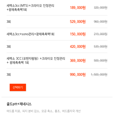
세렉소3cc(MTS)+크라이오 진정관리
189,000원
320,000원
+광채촉촉팩1회
529,000원
3회
960,000원
150,000원
세렉소3cc+sono관리+광채촉촉팩1회
219,000원
420,000원
3회
539,000원
세렉소 3CC(포텐자펌핑) +크라이오 진정관리
369,000원
500,000원
+ 광채촉촉팩 1회
990,000원
3회
1,500,000원
골드ptt+제네시스
여드름 치료, 피지 분비 감소, 모공 축소, 홍조, 여드름자국 개선